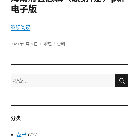
电子版
继续阅读
“海南府县志辑（缺第1册）pdf 电子版”
发
2021年9月27日
分
地理
标
史料
布
类
签
于
搜
搜
索
索：
分类
丛书
(757)