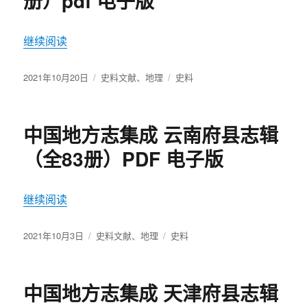
册）pdf 电子版
继续阅读
“哈佛最新更新旧方志（共35册）pdf 电子版”
发
2021年10月20日
分
史料文献
、
地理
标
史料
布
类
签
于
中国地方志集成 云南府县志辑
（全83册）PDF 电子版
继续阅读
“中国地方志集成 云南府县志辑（全83册）PDF 电
发
2021年10月3日
分
史料文献
、
地理
标
史料
布
类
签
于
中国地方志集成 天津府县志辑