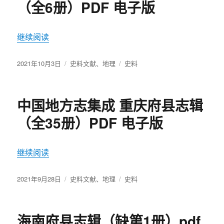
（全6册）PDF 电子版
继续阅读
“中国地方志集成 天津府县志辑（全6册）PDF 电
发
2021年10月3日
分
史料文献
、
地理
标
史料
布
类
签
于
中国地方志集成 重庆府县志辑
（全35册）PDF 电子版
继续阅读
“中国地方志集成 重庆府县志辑（全35册）PDF 电
发
2021年9月28日
分
史料文献
、
地理
标
史料
布
类
签
于
海南府县志辑（缺第1册）pdf