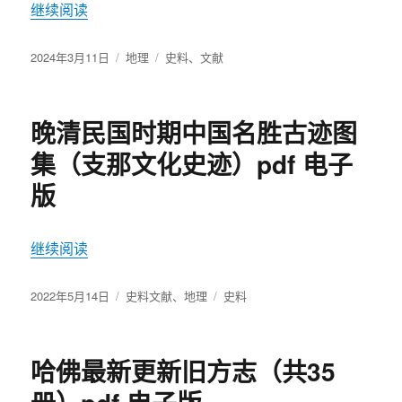
继续阅读
“贵州历代方志集成（全60册 缺第31册）PDF 电子
发
2024年3月11日
分
地理
标
史料
、
文献
布
类
签
于
晚清民国时期中国名胜古迹图
集（支那文化史迹）pdf 电子
版
继续阅读
“晚清民国时期中国名胜古迹图集（支那文化史迹）p
发
2022年5月14日
分
史料文献
、
地理
标
史料
布
类
签
于
哈佛最新更新旧方志（共35