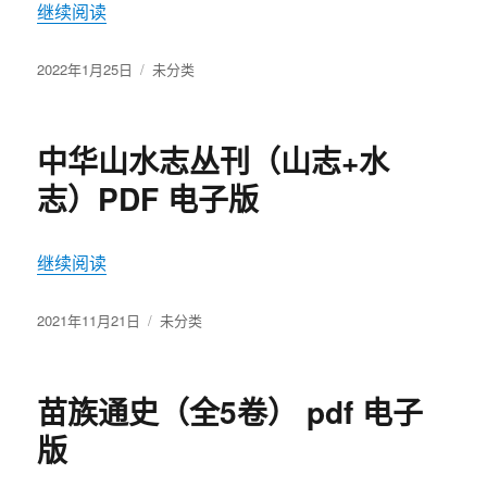
继续阅读
“陆海军大元帅大本营公报（全12册）PDF 电子版
发
2022年1月25日
分
未分类
布
类
于
中华山水志丛刊（山志+水
志）PDF 电子版
继续阅读
“中华山水志丛刊（山志+水志）PDF 电子版”
发
2021年11月21日
分
未分类
布
类
于
苗族通史（全5卷） pdf 电子
版