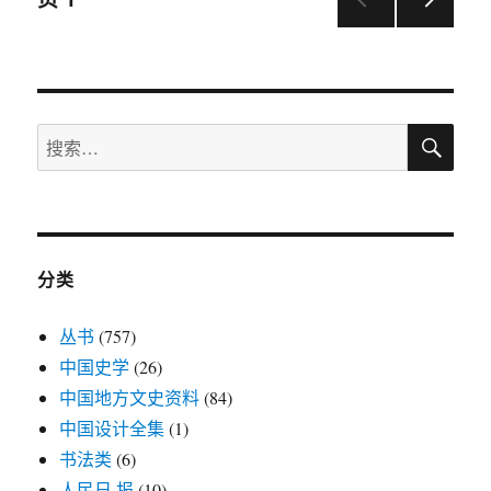
下一
章
页
导
搜
搜
航
索
索：
分类
丛书
(757)
中国史学
(26)
中国地方文史资料
(84)
中国设计全集
(1)
书法类
(6)
人民日 报
(10)