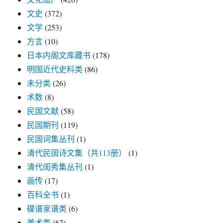
文史
(372)
文学
(253)
方言
(10)
日本内阁文库藏书
(178)
明国近代史料类
(86)
未分类
(26)
术数
(8)
民国文献
(58)
民国期刊
(119)
民国词集丛刊
(1)
清代民国诗文集（共113册）
(1)
清代闺秀集丛刊
(1)
画传
(17)
百科全书
(1)
碟谱家谱类
(6)
美术类
(62)