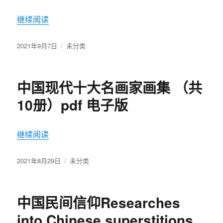
继续阅读
“河南文史资料 （共74册）pdf 电子版”
发
2021年9月7日
分
未分类
布
类
于
中国现代十大名画家画集 （共
10册）pdf 电子版
继续阅读
“中国现代十大名画家画集 （共10册）pdf 电子版”
发
2021年8月29日
分
未分类
布
类
于
中国民间信仰Researches
into Chinese superstitions