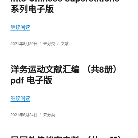
系列电子版
继续阅读
“中国民间信仰Researches into Chinese superstiti
发
2021年8月29日
分
未分类
标
文献
布
类
签
于
洋务运动文献汇编 （共8册）
pdf 电子版
继续阅读
“洋务运动文献汇编 （共8册）pdf 电子版”
发
2021年8月24日
分
未分类
布
类
于