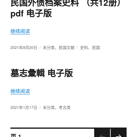
民国外债档案史料 （共12册）
pdf 电子版
继续阅读
“民国外债档案史料 （共12册）pdf 电子版”
发
2021年8月20日
分
未分类
、
民国文献
标
史料
、
民国
布
类
签
于
墓志彙輯 电子版
继续阅读
“墓志彙輯 电子版”
发
2021年1月17日
分
未分类
、
考古类
布
类
于
文
页
1