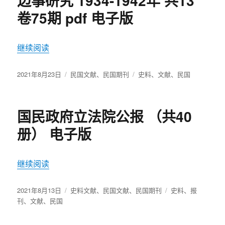
边事研究 1934-1942年 共13
卷75期 pdf 电子版
继续阅读
“边事研究 1934-1942年 共13卷75期 pdf 电子版”
发
2021年8月23日
分
民国文献
、
民国期刊
标
史料
、
文献
、
民国
布
类
签
于
国民政府立法院公报 （共40
册） 电子版
继续阅读
“国民政府立法院公报 （共40册） 电子版”
发
2021年8月13日
分
史料文献
、
民国文献
、
民国期刊
标
史料
、
报
布
刊
、
文献
、
民国
类
签
于