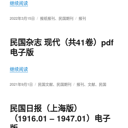
继续阅读
“济南日报 1925-1938（全6卷）PDF电子版”
发
2022年3月15日
分
报纸报刊
、
民国期刊
标
报刊
布
类
签
于
民国杂志 现代（共41卷）pdf
电子版
继续阅读
“民国杂志 现代（共41卷）pdf 电子版”
发
2021年9月1日
分
民国文献
、
民国期刊
标
报刊
、
文献
、
民国
布
类
签
于
民国日报（上海版）
（1916.01 – 1947.01）电子