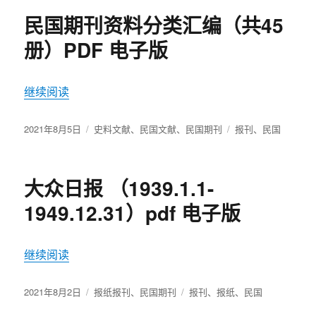
民国期刊资料分类汇编（共45
册）PDF 电子版
继续阅读
“民国期刊资料分类汇编（共45册）PDF 电子版”
发
2021年8月5日
分
史料文献
、
民国文献
、
民国期刊
标
报刊
、
民国
布
类
签
于
大众日报 （1939.1.1-
1949.12.31）pdf 电子版
继续阅读
“大众日报 （1939.1.1-1949.12.31）pdf 电子版”
发
2021年8月2日
分
报纸报刊
、
民国期刊
标
报刊
、
报纸
、
民国
布
类
签