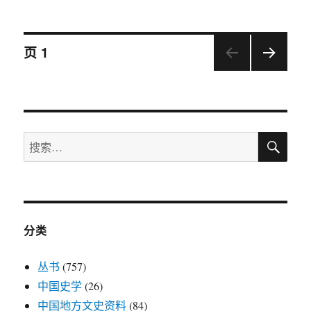
布
类
签
于
文
页
1
下一
章
页
导
搜
搜
航
索
索：
分类
丛书
(757)
中国史学
(26)
中国地方文史资料
(84)