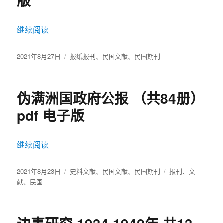
版
继续阅读
“民国日报（上海版）（1916.01 – 1947.01）电子版
发
2021年8月27日
分
报纸报刊
、
民国文献
、
民国期刊
布
类
于
伪满洲国政府公报 （共84册）
pdf 电子版
继续阅读
“伪满洲国政府公报 （共84册）pdf 电子版”
发
2021年8月23日
分
史料文献
、
民国文献
、
民国期刊
标
报刊
、
文
布
献
、
民国
类
签
于