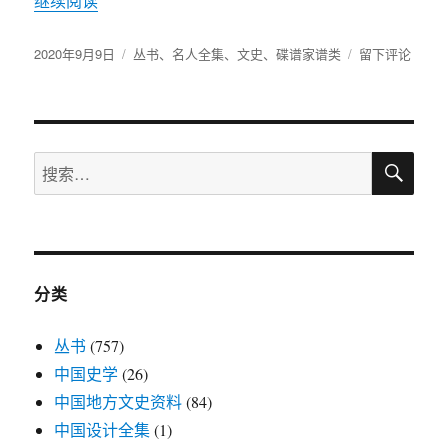
继续阅读
“《新编中国名人年谱集成》（全210册）pdf 电子
册）
pdf
发
2020年9月9日
电
分
丛书
、
名人全集
、
文史
、
碟谱家谱类
于
留下评论
布
子
类
《新
于
版
编
中
国
搜
名
搜
索
人
索：
年
谱
集
成》
（全
分类
210
册）
丛书
(757)
pdf
电
中国史学
(26)
子
中国地方文史资料
(84)
版
中国设计全集
(1)