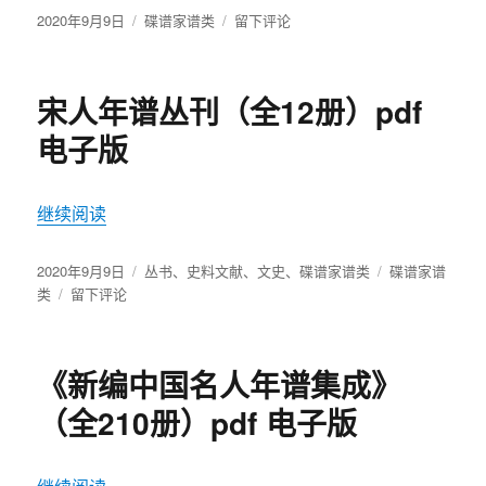
发
2020年9月9日
分
碟谱家谱类
于
留下评论
布
类
中
于
国
历
宋人年谱丛刊（全12册）pdf
代
人
电子版
物
像
传
继续阅读
“宋人年谱丛刊（全12册）pdf电子版”
（全
4
发
2020年9月9日
分
丛书
、
史料文献
册）
、
文史
、
碟谱家谱类
标
碟谱家谱
布
类
于
留下评论
类
pdf
签
于
宋
电
人
子
年
版
《新编中国名人年谱集成》
谱
丛
（全210册）pdf 电子版
刊
（全
12