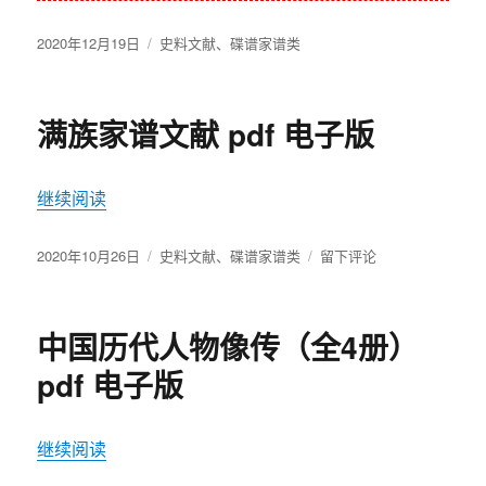
发
2020年12月19日
分
史料文献
、
碟谱家谱类
布
类
于
满族家谱文献 pdf 电子版
继续阅读
“满族家谱文献 pdf 电子版”
发
2020年10月26日
分
史料文献
、
碟谱家谱类
于
留下评论
布
类
满
于
族
家
中国历代人物像传（全4册）
谱
文
pdf 电子版
献
pdf
电
继续阅读
“中国历代人物像传（全4册）pdf 电子版”
子
版