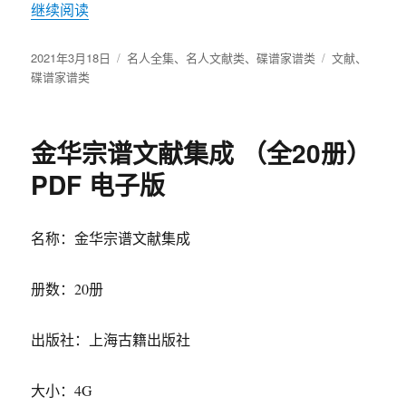
继续阅读
“胡适之先生年谱（全10册）pdf电子版”
发
2021年3月18日
分
名人全集
、
名人文献类
、
碟谱家谱类
标
文献
、
布
碟谱家谱类
类
签
于
金华宗谱文献集成 （全20册）
PDF 电子版
名称：金华宗谱文献集成
册数：20册
出版社：上海古籍出版社
大小：4G