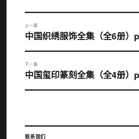
文
上一篇
章
中国织绣服饰全集（全6册）pd
上
篇
导
文
航
章：
下一篇
中国玺印篆刻全集（全4册）pd
下
篇
文
章：
联系我们