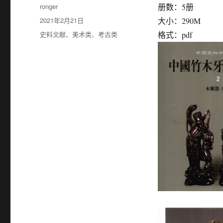
作
ronger
册数：5册
者
发
2021年2月21日
大小：290M
布
分
史料文献
、
美术类
、
考古类
格式：pdf
于
类