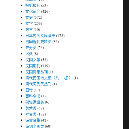
报纸报刊
(53)
文化遗产
(426)
文史
(372)
文学
(253)
方言
(10)
日本内阁文库藏书
(178)
明国近代史料类
(86)
未分类
(26)
术数
(8)
民国文献
(58)
民国期刊
(119)
民国词集丛刊
(1)
清代民国诗文集（共113册）
(1)
清代闺秀集丛刊
(1)
画传
(17)
百科全书
(1)
碟谱家谱类
(6)
美术类
(62)
考古类
(182)
诗文合集
(42)
诗词字画类
(60)