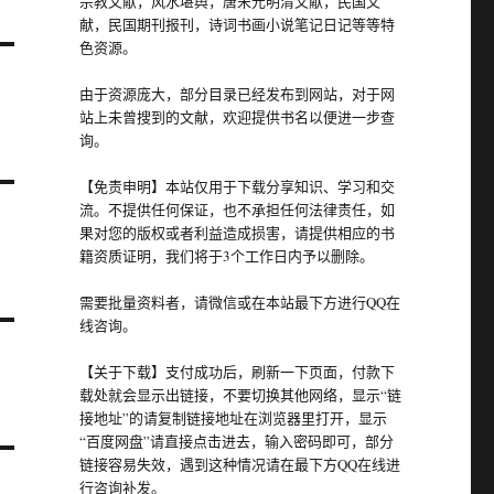
宗教文献，风水堪舆，唐宋元明清文献，民国文
献，民国期刊报刊，诗词书画小说笔记日记等等特
色资源。
由于资源庞大，部分目录已经发布到网站，对于网
站上未曾搜到的文献，欢迎提供书名以便进一步查
询。
【免责申明】本站仅用于下载分享知识、学习和交
流。不提供任何保证，也不承担任何法律责任，如
果对您的版权或者利益造成损害，请提供相应的书
籍资质证明，我们将于3个工作日内予以删除。
需要批量资料者，请微信或在本站最下方进行QQ在
线咨询。
【关于下载】支付成功后，刷新一下页面，付款下
载处就会显示出链接，不要切换其他网络，显示“链
接地址”的请复制链接地址在浏览器里打开，显示
“百度网盘”请直接点击进去，输入密码即可，部分
链接容易失效，遇到这种情况请在最下方QQ在线进
行咨询补发。