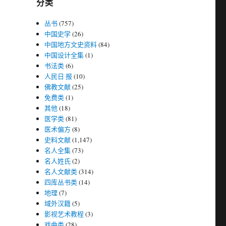
分类
丛书
(757)
中国史学
(26)
中国地方文史资料
(84)
中国设计全集
(1)
书法类
(6)
人民日 报
(10)
佛教文献
(25)
免费类
(1)
其他
(18)
医学类
(81)
医术偏方
(8)
史料文献
(1,147)
名人全集
(73)
名人姓氏
(2)
名人文献类
(314)
四库丛书类
(14)
地理
(7)
域外汉籍
(5)
影视艺术教程
(3)
戏曲类
(28)